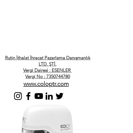
Rutin İthalat İhracat Pazarlama Danışmanlık
LTD. ŞTİ.
Vergi Dairesi : ESENLER
Vergi No : 7350744780
www.coloptr.com