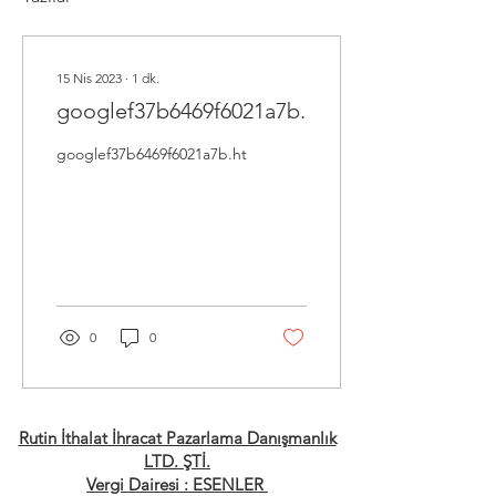
15 Nis 2023
∙
1
dk.
googlef37b6469f6021a7b.html
googlef37b6469f6021a7b.html
0
0
Rutin İthalat İhracat Pazarlama Danışmanlık
LTD. ŞTİ.
Vergi Dairesi : ESENLER