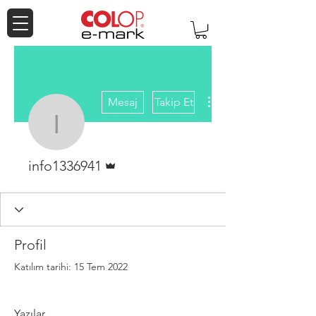
Diğer Eylemler
Mesaj
Takip Et
info1336941
Admin
info1336941
Profil
Katılım tarihi: 15 Tem 2022
Yazılar