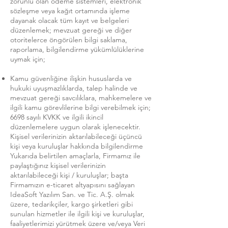
zorunlu olan ödeme sistemleri, elektronik
sözleşme veya kağıt ortamında işleme
dayanak olacak tüm kayıt ve belgeleri
düzenlemek; mevzuat gereği ve diğer
otoritelerce öngörülen bilgi saklama,
raporlama, bilgilendirme yükümlülüklerine
uymak için;
Kamu güvenliğine ilişkin hususlarda ve
hukuki uyuşmazlıklarda, talep halinde ve
mevzuat gereği savcılıklara, mahkemelere ve
ilgili kamu görevlilerine bilgi verebilmek için;
6698 sayılı KVKK ve ilgili ikincil
düzenlemelere uygun olarak işlenecektir.
Kişisel verilerinizin aktarılabileceği üçüncü
kişi veya kuruluşlar hakkında bilgilendirme
Yukarıda belirtilen amaçlarla, Firmamız ile
paylaştığınız kişisel verilerinizin
aktarılabileceği kişi / kuruluşlar; başta
Firmamızın e-ticaret altyapısını sağlayan
IdeaSoft Yazılım San. ve Tic. A.Ş. olmak
üzere, tedarikçiler, kargo şirketleri gibi
sunulan hizmetler ile ilgili kişi ve kuruluşlar,
faaliyetlerimizi yürütmek üzere ve/veya Veri